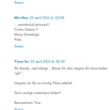
Svara
Min-Hus
22 april 2011 kl. 02:59
....wonderfull pictures!!
Frohe Ostern !!
Many Greatings
Anja
Svara
Tinas bo
22 april 2011 kl. 05:20
Åh Marita, vad tråkigt... Bävar för den dagen då mina katter
"går"..
Hoppas du får en trevlig Påsk iallafall...
Som vanligt underbara bilder!!
Bamsekram Tina
Svara