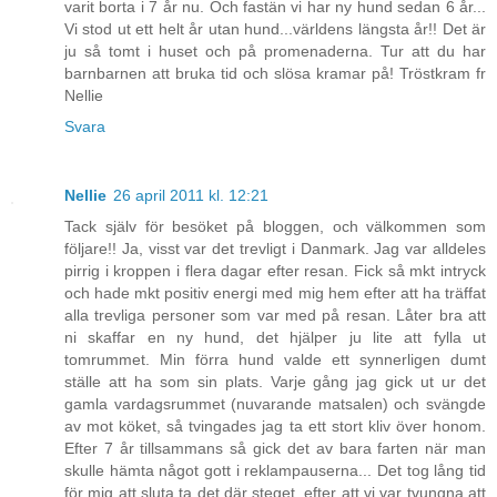
varit borta i 7 år nu. Och fastän vi har ny hund sedan 6 år...
Vi stod ut ett helt år utan hund...världens längsta år!! Det är
ju så tomt i huset och på promenaderna. Tur att du har
barnbarnen att bruka tid och slösa kramar på! Tröstkram fr
Nellie
Svara
Nellie
26 april 2011 kl. 12:21
Tack själv för besöket på bloggen, och välkommen som
följare!! Ja, visst var det trevligt i Danmark. Jag var alldeles
pirrig i kroppen i flera dagar efter resan. Fick så mkt intryck
och hade mkt positiv energi med mig hem efter att ha träffat
alla trevliga personer som var med på resan. Låter bra att
ni skaffar en ny hund, det hjälper ju lite att fylla ut
tomrummet. Min förra hund valde ett synnerligen dumt
ställe att ha som sin plats. Varje gång jag gick ut ur det
gamla vardagsrummet (nuvarande matsalen) och svängde
av mot köket, så tvingades jag ta ett stort kliv över honom.
Efter 7 år tillsammans så gick det av bara farten när man
skulle hämta något gott i reklampauserna... Det tog lång tid
för mig att sluta ta det där steget, efter att vi var tvungna att