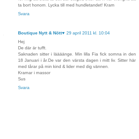
ta bort honom. Lycka till med hundletandet! Kram
Svara
Boutique Nytt & Nött♥
29 april 2011 kl. 10:04
Hej
De där är tufft.
Saknaden sitter i läääänge. Min lilla Fia fick somna in den
18 Januari i år.De var den värsta dagen i mitt liv. Sitter här
med tårar på min kind & lider med dig vännen.
Kramar i massor
Sus
Svara