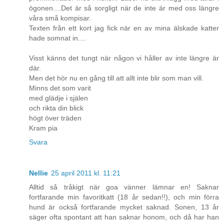
ögonen....Det är så sorgligt när de inte är med oss längre
våra små kompisar.
Texten från ett kort jag fick när en av mina älskade katter
hade somnat in....
Visst känns det tungt när någon vi håller av inte längre är
där.
Men det hör nu en gång till att allt inte blir som man vill.
Minns det som varit
med glädje i själen
och rikta din blick
högt över träden
Kram pia
Svara
Nellie
25 april 2011 kl. 11:21
Alltid så tråkigt när goa vänner lämnar en! Saknar
fortfarande min favoritkatt (18 år sedan!!), och min förra
hund är också fortfarande mycket saknad. Sonen, 13 år
säger ofta spontant att han saknar honom, och då har han