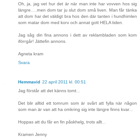
Oh, ja, jag vet hur det är när man inte har vovven hos sig
längre.....men dom tar ju slut dom små liven. Man får tänka
att dom har det väldigt bra hos den där tanten i hundhimlen
som matar dom med korv och annat gott HELA tiden.
Jag såg din fina annons i dett av reklambladen som kom
iförrgår! Jättefin annons.
Agneta kram
Svara
Hemmavid
22 april 2011 kl. 00:51
Jag förstår att det känns tomt...
Det blir alltid ett tomrum som är svårt att fylla när någon
som man är van att ha omkring sig inte längre finns kvar...
Hoppas att du får en fin påskhelg, trots allt...
Kramen Jenny