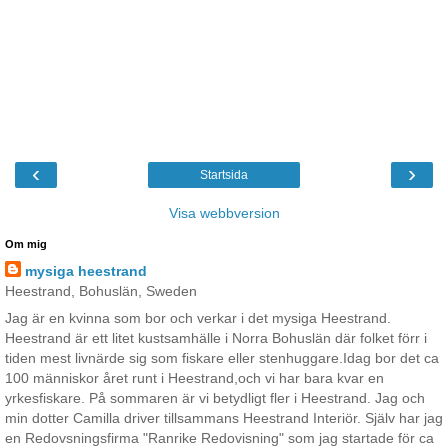
‹
›
Startsida
Visa webbversion
Om mig
mysiga heestrand
Heestrand, Bohuslän, Sweden
Jag är en kvinna som bor och verkar i det mysiga Heestrand.
Heestrand är ett litet kustsamhälle i Norra Bohuslän där folket förr i
tiden mest livnärde sig som fiskare eller stenhuggare.Idag bor det ca
100 människor året runt i Heestrand,och vi har bara kvar en
yrkesfiskare. På sommaren är vi betydligt fler i Heestrand. Jag och
min dotter Camilla driver tillsammans Heestrand Interiör. Själv har jag
en Redovsningsfirma "Ranrike Redovisning" som jag startade för ca